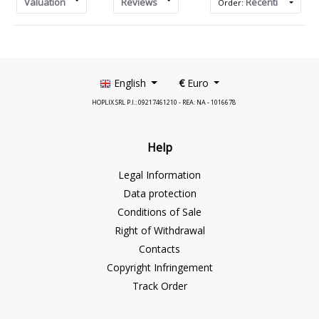
Valuation
Reviews
Recenti
Order:
English
€
Euro
HOPLIX SRL P.I.: 09217461210 - REA: NA - 1016678
Help
Legal Information
Data protection
Conditions of Sale
Right of Withdrawal
Contacts
Copyright Infringement
Track Order