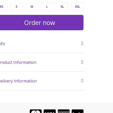
XS
S
M
L
XL
XXL
Order now
nfo
roduct Information
elivery Information