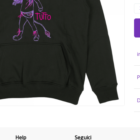
i
P
D
Help
Seguici