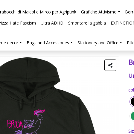
arabocchi di Maicol e Mirco per Agripunk
Grafiche Attivismo
Berr
Pizza Hate Fascism
Ultra ADHD
Smontare la gabbia
EXTINCTIO
me decor
Bags and Accessories
Stationery and Office
Pil
B
U
col
Siz