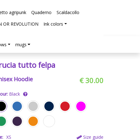
etto agripunk
Quaderno
Scaldacollo
N OR REVOLUTION
Ink colors
lows
mugs
rucia tutto felpa
nisex Hoodie
€ 30.00
our:
Black
e:
XS
Size guide