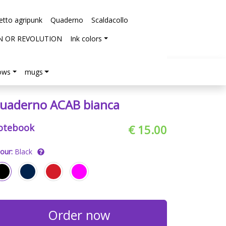
etto agripunk
Quaderno
Scaldacollo
N OR REVOLUTION
Ink colors
lows
mugs
uaderno ACAB bianca
otebook
€ 15.00
our:
Black
Order now