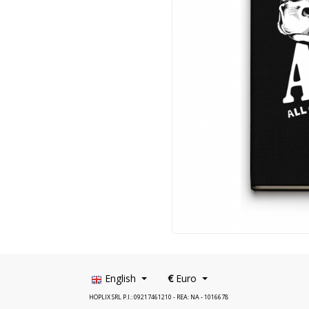
English
€
Euro
HOPLIX SRL P.I.: 09217461210 - REA: NA - 1016678