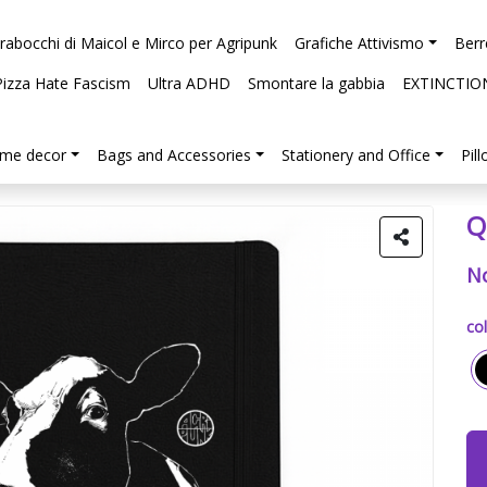
arabocchi di Maicol e Mirco per Agripunk
Grafiche Attivismo
Berr
Pizza Hate Fascism
Ultra ADHD
Smontare la gabbia
EXTINCTIO
me decor
Bags and Accessories
Stationery and Office
Pil
Q
N
col