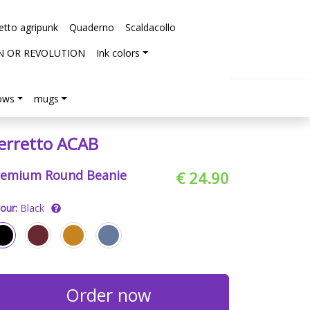
etto agripunk
Quaderno
Scaldacollo
N OR REVOLUTION
Ink colors
lows
mugs
erretto ACAB
remium Round Beanie
€ 24.90
our:
Black
Order now