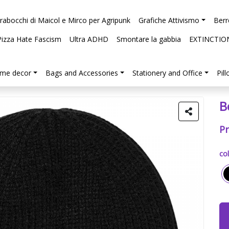
arabocchi di Maicol e Mirco per Agripunk
Grafiche Attivismo
Berr
Pizza Hate Fascism
Ultra ADHD
Smontare la gabbia
EXTINCTIO
me decor
Bags and Accessories
Stationery and Office
Pil
B
P
col