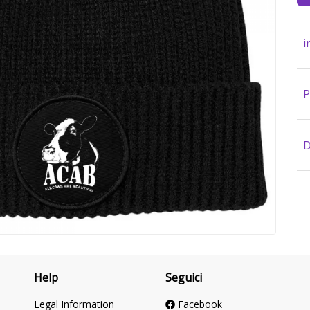
i
P
D
Help
Seguici
Legal Information
Facebook