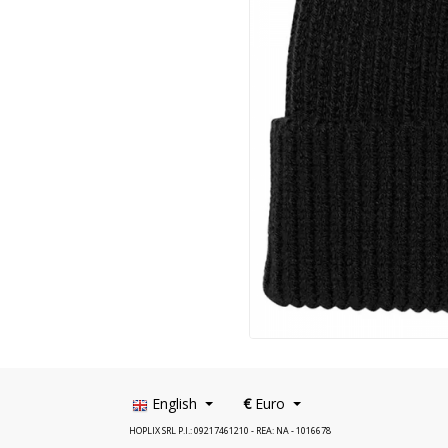
English
€
Euro
HOPLIX SRL P.I.: 09217461210 - REA: NA - 1016678