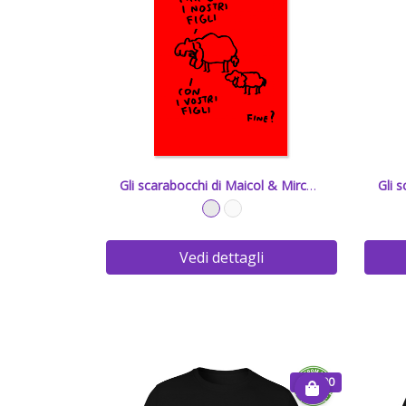
Gli scarabocchi di Maicol & Mirco - 6
Vedi dettagli
€ 20.00