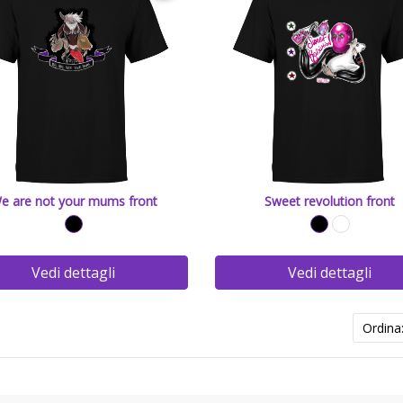
e are not your mums front
Sweet revolution front
Vedi dettagli
Vedi dettagli
Ordina