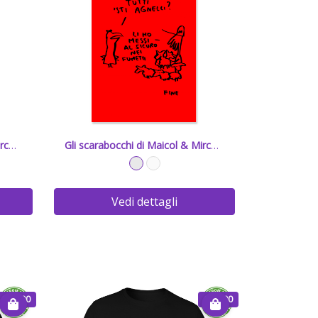
Gli scarabocchi di Maicol & Mirco - 4
Gli scarabocchi di Maicol & Mirco - 3
Vedi dettagli
€ 20.00
€ 20.00