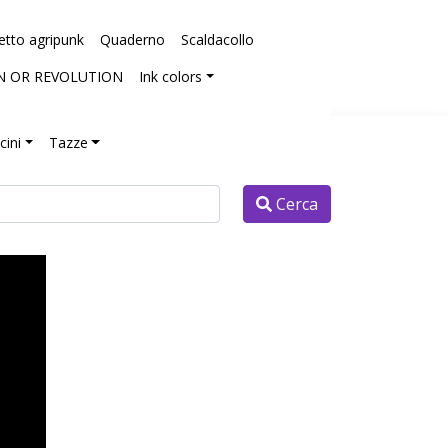
etto agripunk
Quaderno
Scaldacollo
N OR REVOLUTION
Ink colors
cini
Tazze
Cerca